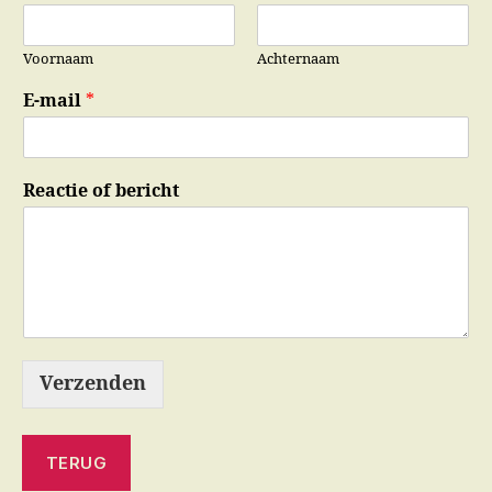
Voornaam
Achternaam
N
E-mail
*
a
a
m
R
Reactie of bericht
e
a
c
t
i
e
R
e
a
Verzenden
c
t
i
TERUG
e